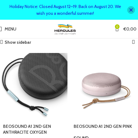
Holiday Notice: Closed August 12–19. Back on August 20. We
wish you a wonderful summer!
0
MENU
€
0,00
Home
Shop
Search results for “ BEO”
Page 1
Showing 1–16 of 19 results
Show sidebar
BEOSOUND A1 2ND GEN
BEOSOUND A1 2ND GEN PINK
ANTHRACITE OXYGEN