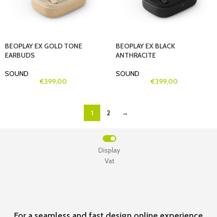
BEOPLAY EX GOLD TONE
BEOPLAY EX BLACK
EARBUDS
ANTHRACITE
SOUND
SOUND
€
399,00
€
399,00
1
2
→
Display
Vat
For a seamless and fast design online experience